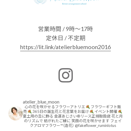
営業時間 / 9時〜17時
定休日 / 不定期
https://lit.link/atelierbluemoon2016
atelier_blue_moon
心の花を咲かせるフラワーアトリエ
フラワーギフト販
売
365日の誕生花と花言葉をお届け
イベント開催
夏土用の丑に飾る
金運あじさい®︎リース正規取扱店
花と月
のリズムで
紡がれたご縁に
笑顔の花を咲かせます
フェイ
クアロマフラワー™︎（造花）
@fakeflower_ruminlotus