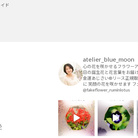
メイド
atelier_blue_moon
心の花を咲かせるフラワー
日の誕生花と花言葉をお届
金運あじさい®︎リース正規
に
笑顔の花を咲かせます
フ
@fakeflower_ruminlotus
6