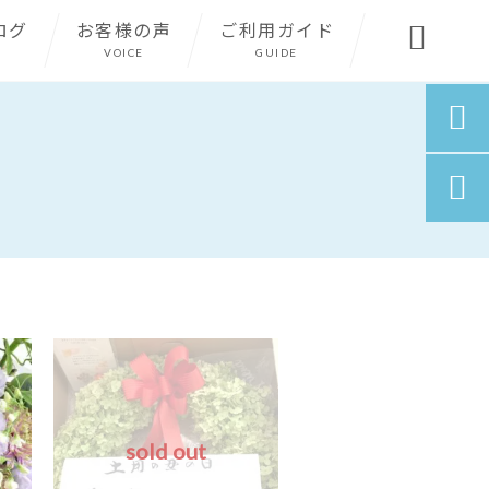
ログ
お客様の声
ご利用ガイド

N
VOICE
GUIDE


sold out