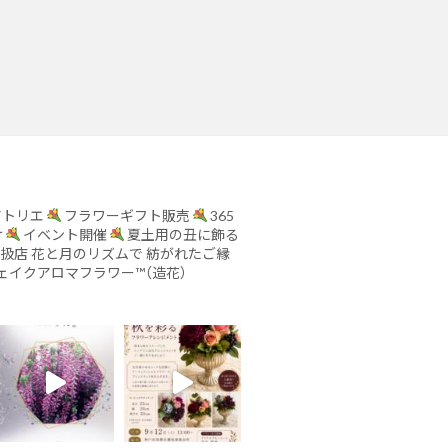
アトリエ
フラワーギフト販売
365
け
イベント開催
夏土用の丑に飾る
取扱店
花と月のリズムで
紡がれたご縁
ェイクアロマフラワー™︎（造花）