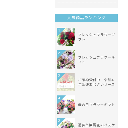
人気商品ランキング
1
フレッシュフラワーギ
フト
2
フレッシュフラワーギ
フト
3
ご予約受付中 令和4
sold out
年金運あじさいリース
4
母の日フラワーギフト
5
薔薇と紫陽花のバスケ